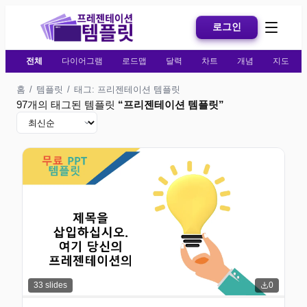
로그인
전체
다이어그램
로드맵
달력
차트
개념
지도
홈
/
템플릿
/
태그: 프리젠테이션 템플릿
97개의 태그된 템플릿
“
프리젠테이션 템플릿
”
33
slides
0