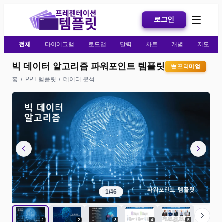
로그인
전체
다이어그램
로드맵
달력
차트
개념
지도
빅 데이터 알고리즘 파워포인트 템플릿
프리미엄
홈
/
PPT 템플릿
/
데이터 분석
chevron_left
chevron_right
1
/
46
chevron_right
1
2
3
4
5