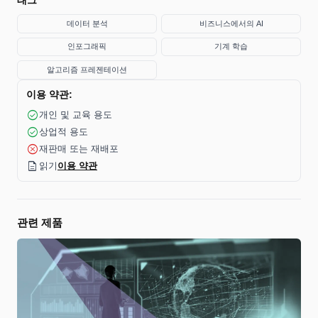
데이터 분석
비즈니스에서의 AI
인포그래픽
기계 학습
알고리즘 프레젠테이션
이용 약관:
check_circle
개인 및 교육 용도
check_circle
상업적 용도
cancel
재판매 또는 재배포
description
읽기
이용 약관
관련 제품