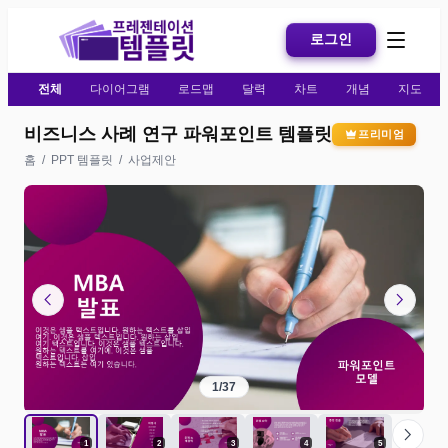
로그인
전체
다이어그램
로드맵
달력
차트
개념
지도
비즈니스 사례 연구 파워포인트 템플릿
프리미엄
홈
/
PPT 템플릿
/
사업제안
chevron_left
chevron_right
1
/
37
chevron_right
1
2
3
4
5