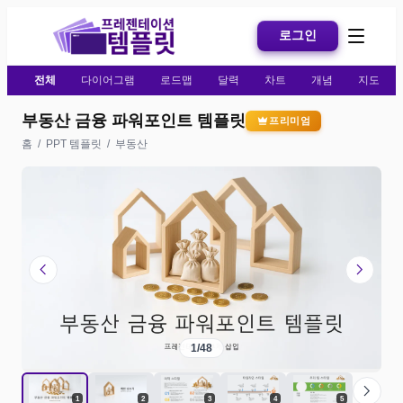
로그인
전체
다이어그램
로드맵
달력
차트
개념
지도
부동산 금융 파워포인트 템플릿
프리미엄
홈
/
PPT 템플릿
/
부동산
chevron_left
chevron_right
1
/
48
chevron_right
1
2
3
4
5