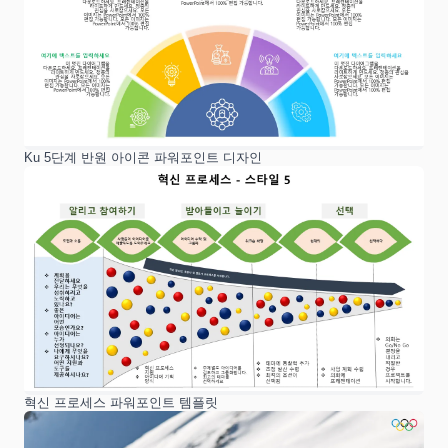
Ku 5단계 반원 아이콘 파워포인트 디자인
혁신 프로세스 파워포인트 템플릿