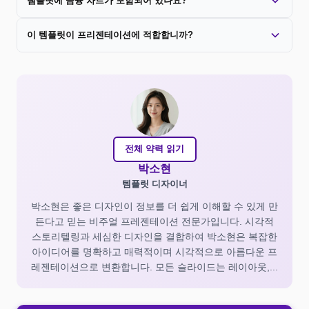
템플릿에 금융 차트가 포함되어 있나요?
이 템플릿이 프리젠테이션에 적합합니까?
전체 약력 읽기
박소현
템플릿 디자이너
박소현은 좋은 디자인이 정보를 더 쉽게 이해할 수 있게 만
든다고 믿는 비주얼 프레젠테이션 전문가입니다. 시각적
스토리텔링과 세심한 디자인을 결합하여 박소현은 복잡한
아이디어를 명확하고 매력적이며 시각적으로 아름다운 프
레젠테이션으로 변환합니다. 모든 슬라이드는 레이아웃,...