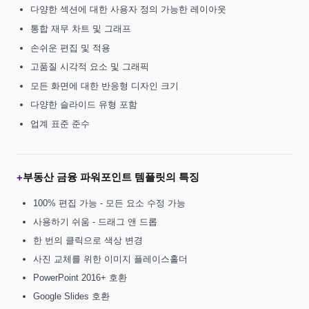
다양한 섹션에 대한 사용자 정의 가능한 레이아웃
통합 재무 차트 및 그래프
손쉬운 편집 및 적용
고품질 시각적 요소 및 그래픽
모든 화면에 대한 반응형 디자인 크기
다양한 슬라이드 유형 포함
업계 표준 준수
부동산 금융 파워포인트 템플릿의 특징
+
100% 편집 가능 - 모든 요소 수정 가능
사용하기 쉬움 - 드래그 앤 드롭
한 번의 클릭으로 색상 변경
사진 교체를 위한 이미지 플레이스홀더
PowerPoint 2016+ 호환
Google Slides 호환