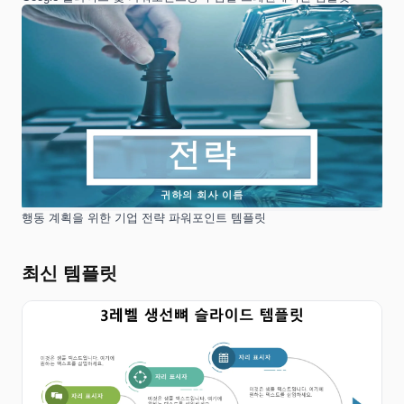
행동 계획을 위한 기업 전략 파워포인트 템플릿
최신 템플릿