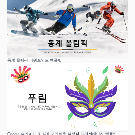
동계 올림픽 파워포인트 템플릿
Google 슬라이드 및 파워포인트용 부림절 프레젠테이션 템플릿