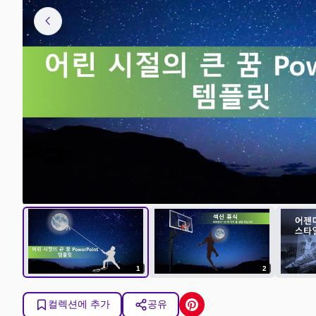
chevron_left
1
2
컬렉션에 추가
공유