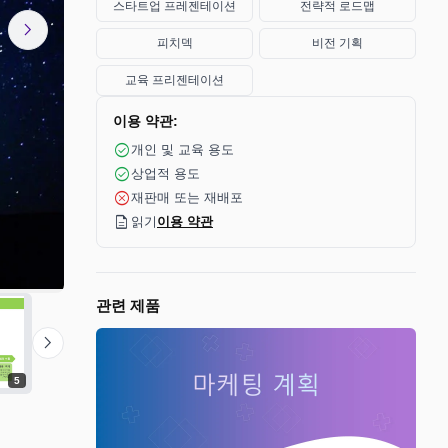
스타트업 프레젠테이션
전략적 로드맵
chevron_right
피치덱
비전 기획
교육 프리젠테이션
이용 약관:
check_circle
개인 및 교육 용도
check_circle
상업적 용도
cancel
재판매 또는 재배포
description
읽기
이용 약관
관련 제품
chevron_right
5