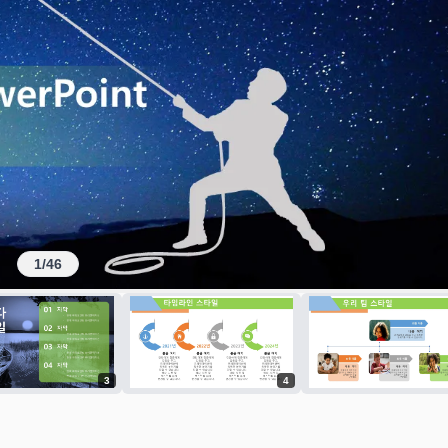
1
/
46
3
4