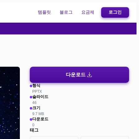
템플릿
블로그
요금제
로그인
download
다운로드
형식
PPTX
슬라이드
46
크기
9.7 MB
다운로드
0
태그