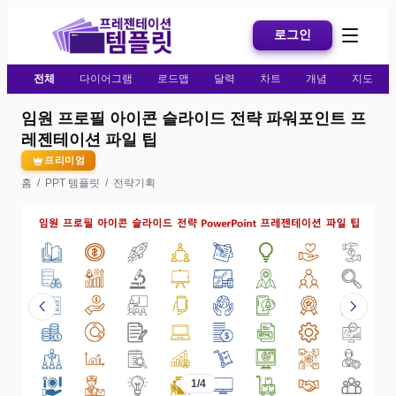
로그인
전체
다이어그램
로드맵
달력
차트
개념
지도
임원 프로필 아이콘 슬라이드 전략 파워포인트 프
레젠테이션 파일 팁
프리미엄
홈
/
PPT 템플릿
/
전략기획
chevron_left
chevron_right
1
/
4