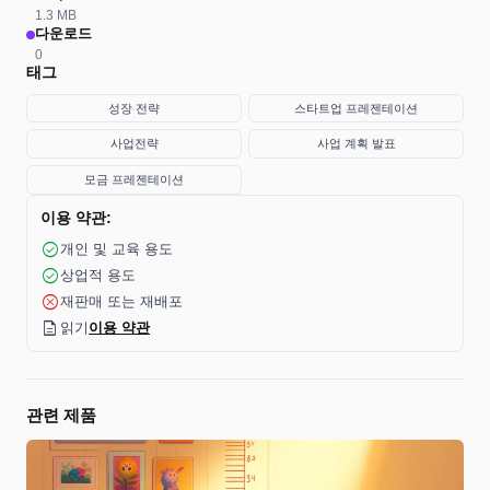
1.3 MB
다운로드
0
태그
성장 전략
스타트업 프레젠테이션
사업전략
사업 계획 발표
모금 프레젠테이션
이용 약관:
check_circle
개인 및 교육 용도
check_circle
상업적 용도
cancel
재판매 또는 재배포
description
읽기
이용 약관
관련 제품