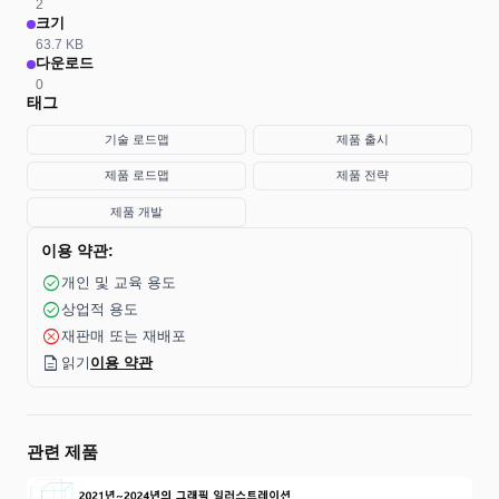
2
크기
63.7 KB
다운로드
0
태그
기술 로드맵
제품 출시
제품 로드맵
제품 전략
제품 개발
이용 약관:
check_circle
개인 및 교육 용도
check_circle
상업적 용도
cancel
재판매 또는 재배포
description
읽기
이용 약관
관련 제품