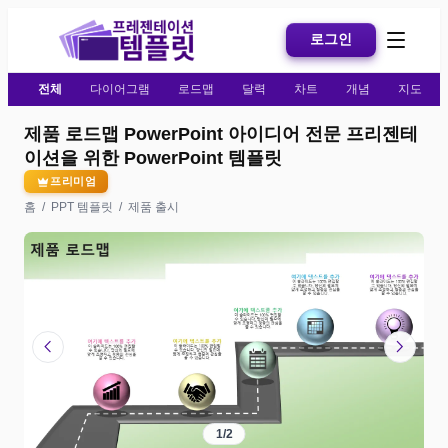
로그인
전체
다이어그램
로드맵
달력
차트
개념
지도
제품 로드맵 PowerPoint 아이디어 전문 프리젠테
이션을 위한 PowerPoint 템플릿
프리미엄
홈
/
PPT 템플릿
/
제품 출시
chevron_left
chevron_right
1
/
2