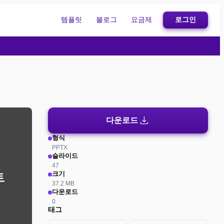
템플릿
블로그
요금제
로그인
download
다운로드
형식
PPTX
슬라이드
47
크기
37.2 MB
다운로드
0
태그