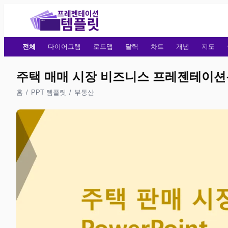
전체
다이어그램
로드맵
달력
차트
개념
지도
주택 매매 시장 비즈니스 프레젠테이션용 
홈
/
PPT 템플릿
/
부동산