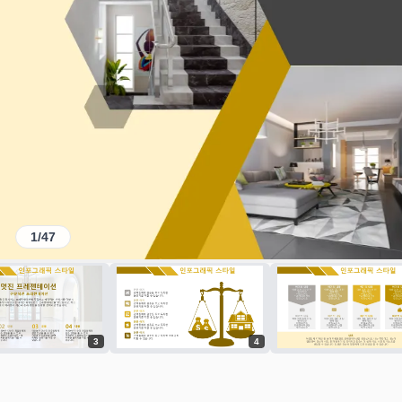
1
/
47
3
4