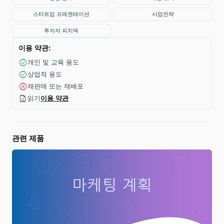
스타트업 프레젠테이션
사업전략
투자자 피치덱
이용 약관:
check_circle
개인 및 교육 용도
check_circle
상업적 용도
cancel
재판매 또는 재배포
description
읽기
이용 약관
관련 제품