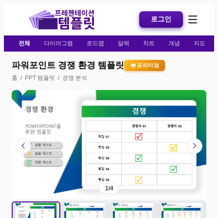
로그인
전체
다이어그램
로드맵
달력
차트
개념
지도
파워포인트 경쟁 환경 템플릿
프리미엄
홈
/
PPT 템플릿
/
경쟁 분석
chevron_left
chevron_right
1
/
4