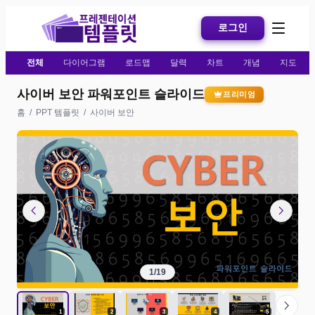
로그인
전체
다이어그램
로드맵
달력
차트
개념
지도
사이버 보안 파워포인트 슬라이드
프리미엄
홈
/
PPT 템플릿
/
사이버 보안
chevron_left
chevron_right
1
/
19
chevron_right
1
2
3
4
5