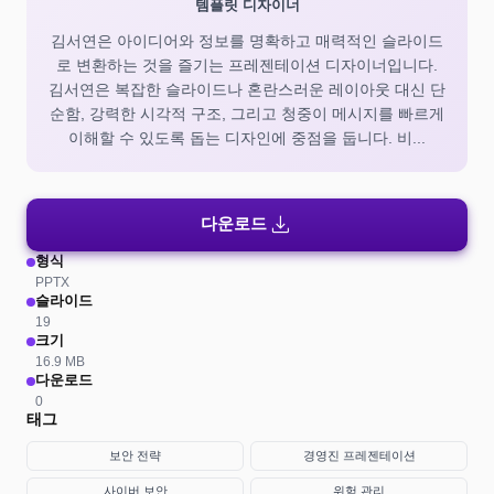
템플릿 디자이너
김서연은 아이디어와 정보를 명확하고 매력적인 슬라이드
로 변환하는 것을 즐기는 프레젠테이션 디자이너입니다.
김서연은 복잡한 슬라이드나 혼란스러운 레이아웃 대신 단
순함, 강력한 시각적 구조, 그리고 청중이 메시지를 빠르게
이해할 수 있도록 돕는 디자인에 중점을 둡니다. 비...
download
다운로드
형식
PPTX
슬라이드
19
크기
16.9 MB
다운로드
0
태그
보안 전략
경영진 프레젠테이션
사이버 보안
위험 관리