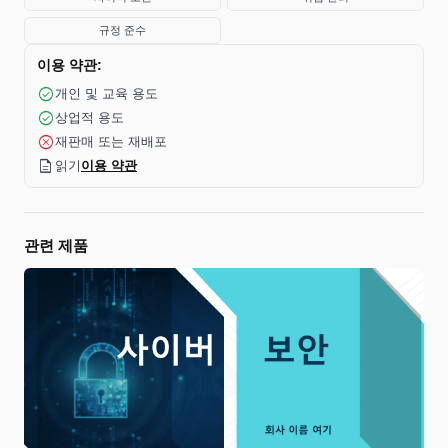
규정 준수
이용 약관:
check_circle
개인 및 교육 용도
check_circle
상업적 용도
cancel
재판매 또는 재배포
description
읽기
이용 약관
관련 제품