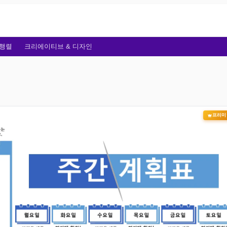
행렬
크리에이티브 & 디자인
프리미