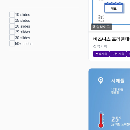
10 slides
15 slides
20 slides
8
슬라이드
25 slides
30 slides
비즈니스 프리젠테
50+ slides
전략기획
전략기획
구현 계획