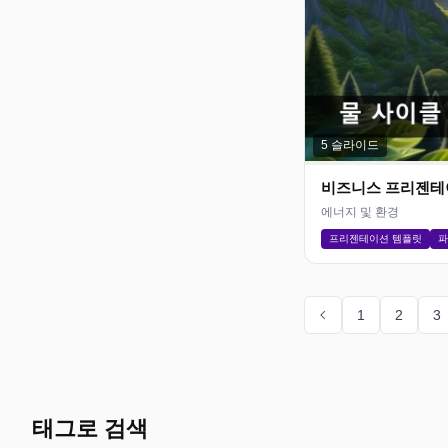
5
슬라이드
비즈니스 프리젠테이
에너지 및 환경
프리젠테이션 템플릿
파
chevron_left
1
2
3
태그로 검색