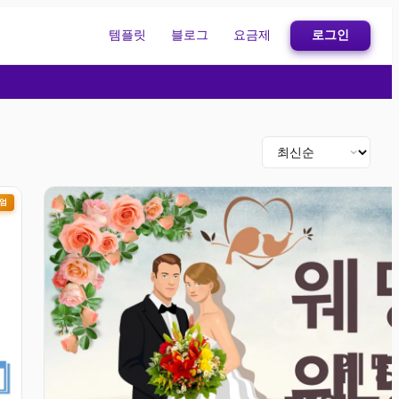
템플릿
블로그
요금제
로그인
엄