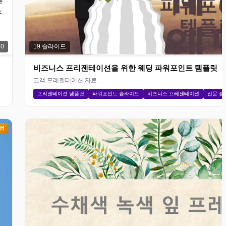
19
슬라이드
0
비즈니스 프리젠테이션을 위한 웨딩 파워포인트 템플릿
고객 프레젠테이션 자료
프리젠테이션 템플릿
파워포인트 슬라이드
비즈니스 프레젠테이션
전문 슬
엄