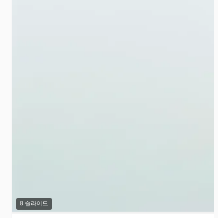
8
슬라이드