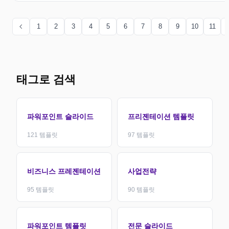
chevron_left
1
2
3
4
5
6
7
8
9
10
11
태그로 검색
파워포인트 슬라이드
프리젠테이션 템플릿
121
템플릿
97
템플릿
비즈니스 프레젠테이션
사업전략
95
템플릿
90
템플릿
파워포인트 템플릿
전문 슬라이드