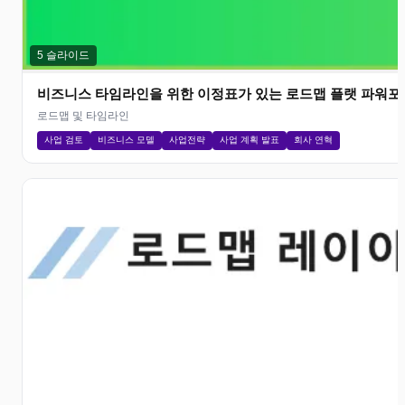
5
슬라이드
비즈니스 타임라인을 위한 이정표가 있는 로드맵 플랫 파워포
로드맵 및 타임라인
사업 검토
비즈니스 모델
사업전략
사업 계획 발표
회사 연혁