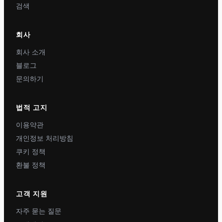
검색
회사
회사 소개
블로그
문의하기
법적 고지
이용약관
개인정보 처리방침
쿠키 정책
환불 정책
고객 지원
자주 묻는 질문