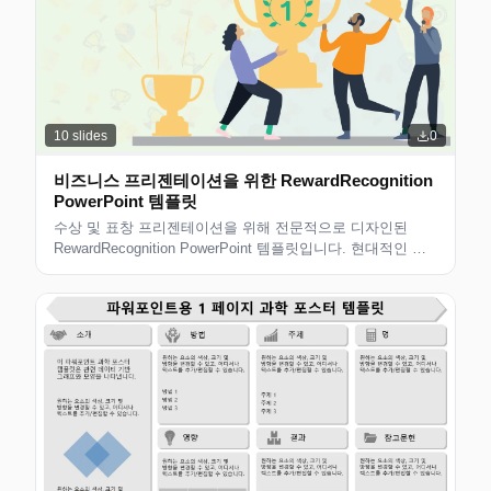
10
slides
0
비즈니스 프리젠테이션을 위한 RewardRecognition
PowerPoint 템플릿
수상 및 표창 프리젠테이션을 위해 전문적으로 디자인된
RewardRecognition PowerPoint 템플릿입니다. 현대적인 디
자인의 편집 가능한 슬라이드로 비즈니스 전문가, 컨설턴트
및 팀에 적합합니다. 사용자 정의할 수 있는 깔끔한 레이아웃
입니다.