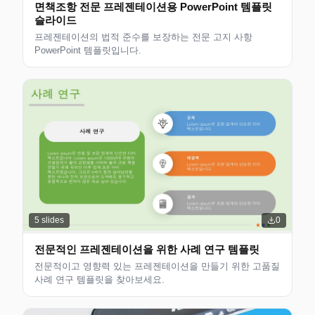
면책조항 전문 프레젠테이션용 PowerPoint 템플릿
슬라이드
프레젠테이션의 법적 준수를 보장하는 전문 고지 사항
PowerPoint 템플릿입니다.
5
slides
0
전문적인 프레젠테이션을 위한 사례 연구 템플릿
전문적이고 영향력 있는 프레젠테이션을 만들기 위한 고품질
사례 연구 템플릿을 찾아보세요.