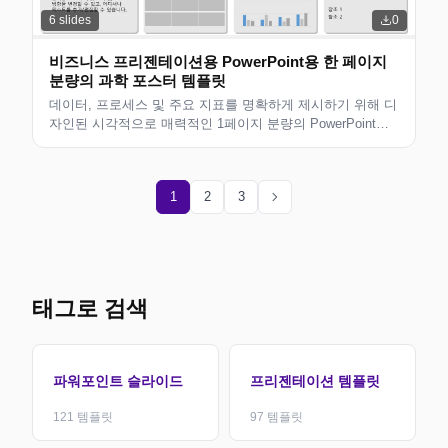
6
slides
0
비즈니스 프리젠테이션용 PowerPoint용 한 페이지
분량의 과학 포스터 템플릿
데이터, 프로세스 및 주요 지표를 명확하게 제시하기 위해 디
자인된 시각적으로 매력적인 1페이지 분량의 PowerPoint용
과학 포스터 템플릿입니다. 비즈니스 전략 프레젠테이션, 고
객 제안 및 팀 회의에 적합합니다. 완전히 편집 가능하고 프
리...
chevron_right
1
2
3
태그로 검색
파워포인트 슬라이드
프리젠테이션 템플릿
121
템플릿
97
템플릿