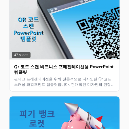
47
slides
0
Qr 코드 스캔 비즈니스 프레젠테이션용 PowerPoint
템플릿
핀테크 프레젠테이션을 위해 전문적으로 디자인된 Qr 코드
스캐닝 파워포인트 템플릿입니다. 현대적인 디자인의 편집
가능한 슬라이드로 비즈니스 전문가, 컨설턴트 및 팀에 적합
합니다. 사용자 정의할 수 있는 깔끔한 레이아웃입니다.