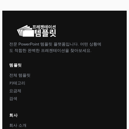
전문 PowerPoint 템플릿 플랫폼입니다. 어떤 상황에
도 적합한 완벽한 프레젠테이션을 찾아보세요.
템플릿
전체 템플릿
카테고리
요금제
검색
회사
회사 소개