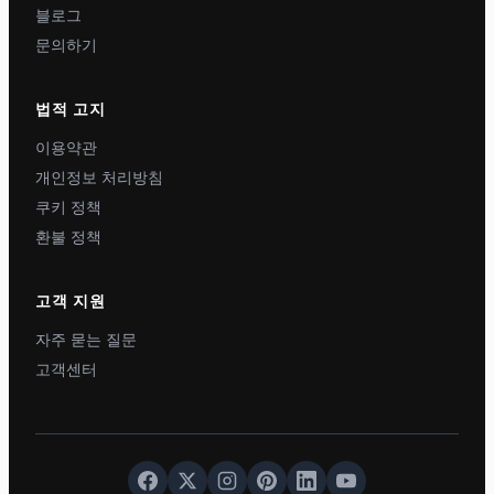
블로그
문의하기
법적 고지
이용약관
개인정보 처리방침
쿠키 정책
환불 정책
고객 지원
자주 묻는 질문
고객센터