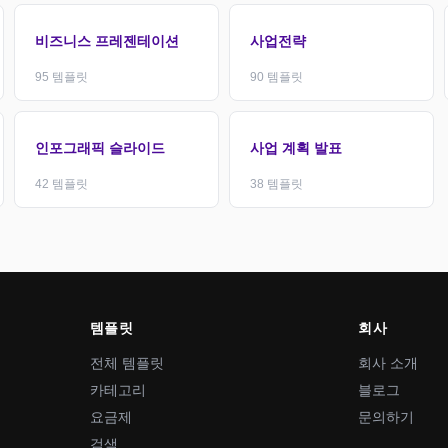
비즈니스 프레젠테이션
사업전략
95
템플릿
90
템플릿
인포그래픽 슬라이드
사업 계획 발표
42
템플릿
38
템플릿
템플릿
회사
전체 템플릿
회사 소개
카테고리
블로그
요금제
문의하기
검색