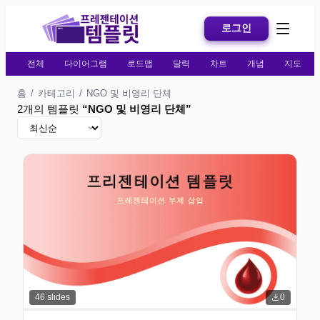
로그인
전체
다이어그램
로드맵
달력
차트
개념
지도
홈
/
카테고리
/
NGO 및 비영리 단체
2개의 템플릿
“
NGO 및 비영리 단체
”
46
slides
0