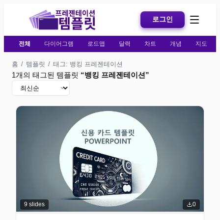
로그인
전체
다이어그램
로드맵
달력
차트
개념
지도
홈
/
템플릿
/
태그: 뱅킹 프레젠테이션
1개의 태그된 템플릿
“
뱅킹 프레젠테이션
”
9
slides
0