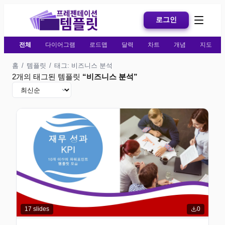
로그인
전체
다이어그램
로드맵
달력
차트
개념
지도
홈
/
템플릿
/
태그: 비즈니스 분석
2개의 태그된 템플릿
“
비즈니스 분석
”
17
slides
0