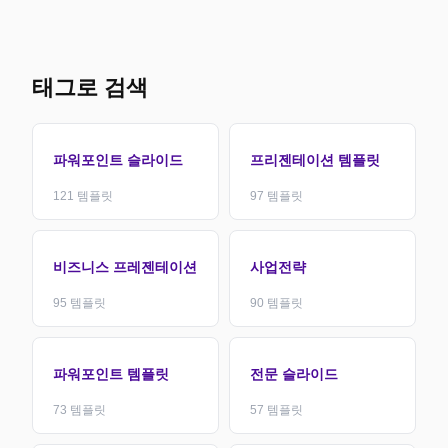
편집 가능한 디자인.
태그로 검색
파워포인트 슬라이드
프리젠테이션 템플릿
121
템플릿
97
템플릿
비즈니스 프레젠테이션
사업전략
95
템플릿
90
템플릿
파워포인트 템플릿
전문 슬라이드
73
템플릿
57
템플릿