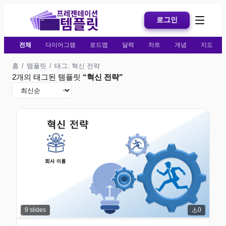
로그인
전체
다이어그램
로드맵
달력
차트
개념
지도
홈
/
템플릿
/
태그: 혁신 전략
2개의 태그된 템플릿
“
혁신 전략
”
9
slides
0