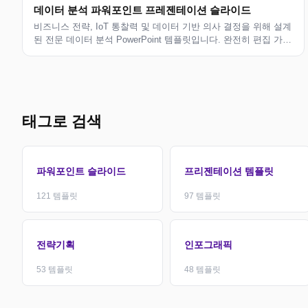
데이터 분석 파워포인트 프레젠테이션 슬라이드
비즈니스 전략, IoT 통찰력 및 데이터 기반 의사 결정을 위해 설계
된 전문 데이터 분석 PowerPoint 템플릿입니다. 완전히 편집 가능
한 현대적인 디자인으로 경영진과 분석가에게 이상적입니다.
태그로 검색
파워포인트 슬라이드
프리젠테이션 템플릿
121
템플릿
97
템플릿
전략기획
인포그래픽
53
템플릿
48
템플릿