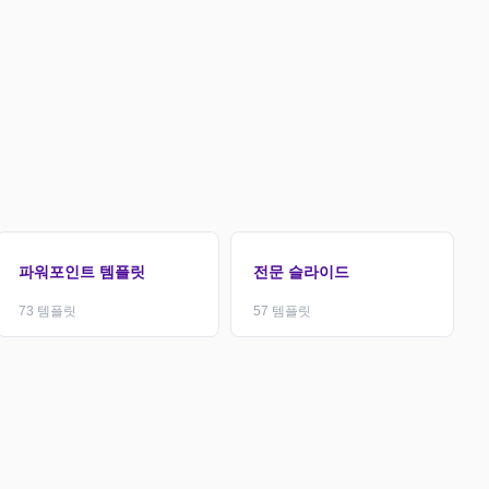
파워포인트 템플릿
전문 슬라이드
73
템플릿
57
템플릿