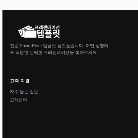
전문 PowerPoint 템플릿 플랫폼입니다. 어떤 상황에
도 적합한 완벽한 프레젠테이션을 찾아보세요.
고객 지원
자주 묻는 질문
고객센터