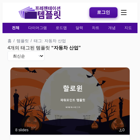
로그인
전체
다이어그램
로드맵
달력
차트
개념
지도
홈
/
템플릿
/
태그: 자동차 산업
4개의 태그된 템플릿
“
자동차 산업
”
8
slides
0