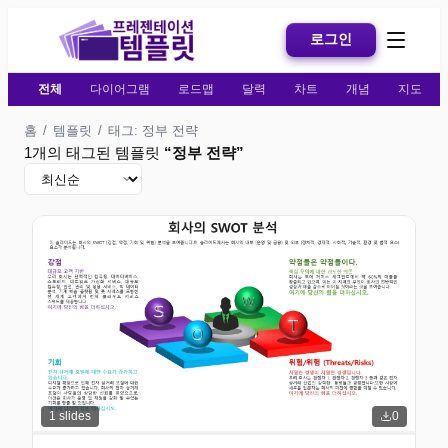
로그인
전체
다이어그램
로드맵
달력
차트
개념
지도
홈
/
템플릿
/
태그: 정부 전략
1개의 태그된 템플릿
“
정부 전략
”
1
slides
0