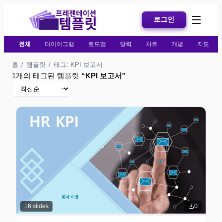
로그인
전체
다이어그램
로드맵
달력
차트
개념
지도
홈
/
템플릿
/
태그: KPI 보고서
1개의 태그된 템플릿
“
KPI 보고서
”
16
slides
0