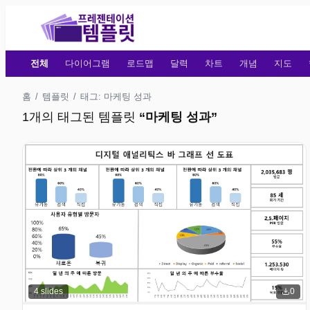
전체
다이어그램
로드맵
달력
차트
개념
지도
홈
/
템플릿
/
태그: 마케팅 성과
1개의 태그된 템플릿
“
마케팅 성과
”
4
slides
0