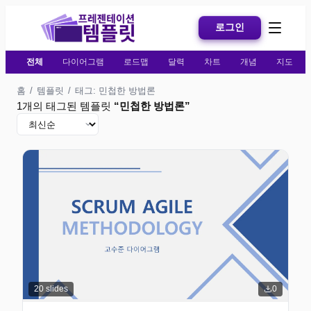
로그인
전체
다이어그램
로드맵
달력
차트
개념
지도
홈
/
템플릿
/
태그: 민첩한 방법론
1개의 태그된 템플릿
“
민첩한 방법론
”
20
slides
0