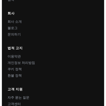
회사
회사 소개
블로그
문의하기
법적 고지
이용약관
개인정보 처리방침
쿠키 정책
환불 정책
고객 지원
자주 묻는 질문
고객센터