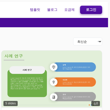
템플릿
블로그
요금제
로그인
5
slides
0