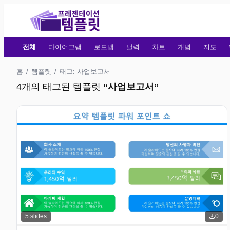
전체
다이어그램
로드맵
달력
차트
개념
지도
홈
/
템플릿
/
태그: 사업보고서
4개의 태그된 템플릿
“
사업보고서
”
5
slides
0