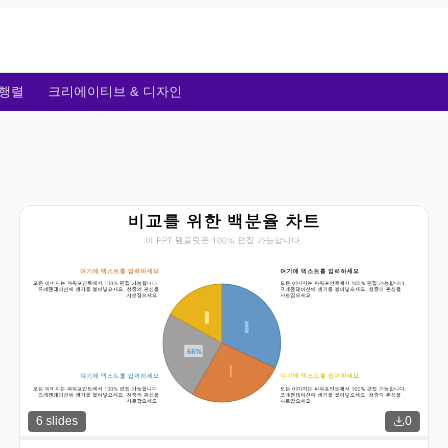
행렬
크리에이티브 & 디자인
6
slides
0