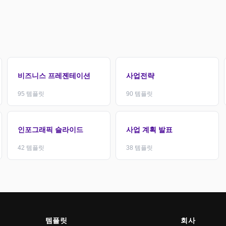
비즈니스 프레젠테이션
사업전략
95
템플릿
90
템플릿
인포그래픽 슬라이드
사업 계획 발표
42
템플릿
38
템플릿
템플릿
회사