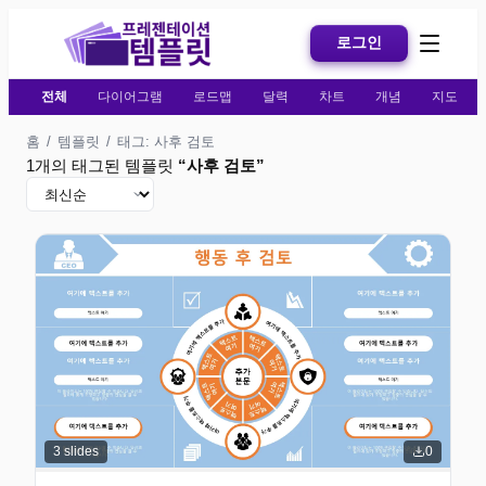
로그인
전체
다이어그램
로드맵
달력
차트
개념
지도
홈
/
템플릿
/
태그: 사후 검토
1개의 태그된 템플릿
“
사후 검토
”
3
slides
0