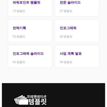
파워포인트 템플릿
전문 슬라이드
73
템플릿
57
템플릿
전략기획
인포그래픽
53
템플릿
48
템플릿
인포그래픽 슬라이드
사업 계획 발표
42
템플릿
38
템플릿