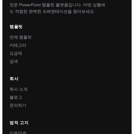
전문 PowerPoint 템플릿 플랫폼입니다. 어떤 상황에
도 적합한 완벽한 프레젠테이션을 찾아보세요.
템플릿
전체 템플릿
카테고리
요금제
검색
회사
회사 소개
블로그
문의하기
법적 고지
이용약관