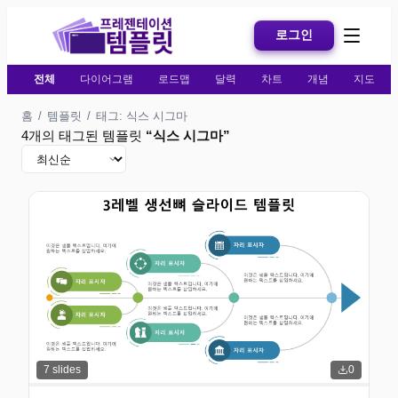
로그인
전체
다이어그램
로드맵
달력
차트
개념
지도
홈
/
템플릿
/
태그: 식스 시그마
4개의 태그된 템플릿
“
식스 시그마
”
7
slides
0