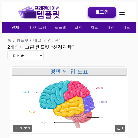
로그인
전체
다이어그램
로드맵
달력
차트
개념
지도
홈
/
템플릿
/
태그: 신경과학
2개의 태그된 템플릿
“
신경과학
”
11
slides
0