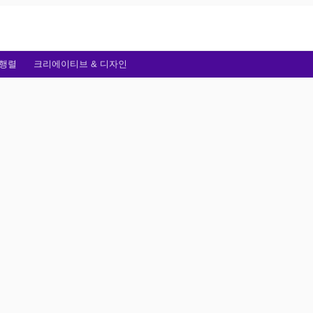
행렬
크리에이티브 & 디자인