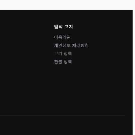
법적 고지
이용약관
개인정보 처리방침
쿠키 정책
환불 정책