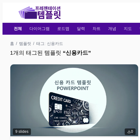
전체
다이어그램
로드맵
달력
차트
개념
지도
홈
/
템플릿
/
태그: 신용카드
1개의 태그된 템플릿
“
신용카드
”
9
slides
0