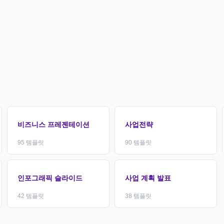
비즈니스 프레젠테이션
사업전략
95
템플릿
90
템플릿
인포그래픽 슬라이드
사업 계획 발표
42
템플릿
38
템플릿