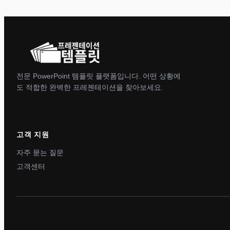
전문 PowerPoint 템플릿 플랫폼입니다. 어떤 상황에
도 적합한 완벽한 프레젠테이션을 찾아보세요.
고객 지원
자주 묻는 질문
고객센터