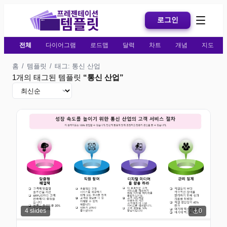
로그인
전체
다이어그램
로드맵
달력
차트
개념
지도
홈
/
템플릿
/
태그: 통신 산업
1개의 태그된 템플릿
“
통신 산업
”
4
slides
0