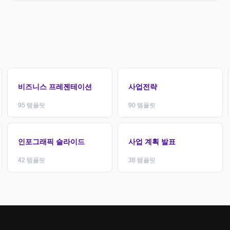
트 관리 팀에 이상적입니다.
비즈니스 프레젠테이션
사업전략
95
템플릿
90
템플릿
인포그래픽 슬라이드
사업 계획 발표
42
템플릿
38
템플릿