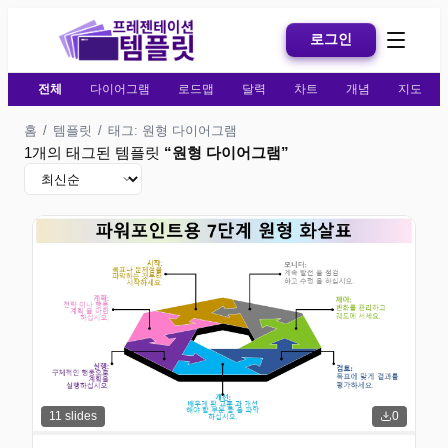
로그인
전체
다이어그램
로드맵
달력
차트
개념
지도
홈
/
템플릿
/
태그: 원형 다이어그램
1개의 태그된 템플릿
“
원형 다이어그램
”
11
slides
0