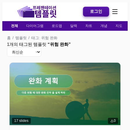
로그인
전체
다이어그램
로드맵
달력
차트
개념
지도
홈
/
템플릿
/
태그: 위험 완화
1개의 태그된 템플릿
“
위험 완화
”
17
slides
0