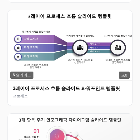
6
슬라이드
0
3레이어 프로세스 흐름 슬라이드 파워포인트 템플릿
프로세스