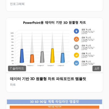
인포그래픽
7
슬라이드
0
데이터 기반 3D 원뿔형 차트 파워포인트 템플릿
차트