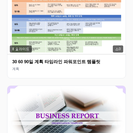
8
슬라이드
0
30 60 90일 계획 타임라인 파워포인트 템플릿
계획