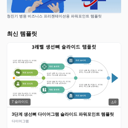
청진기 병원 비즈니스 프리젠테이션용 파워포인트 템플릿
최신 템플릿
7
슬라이드
0
3단계 생선뼈 다이어그램 슬라이드 파워포인트 템플릿
다이어그램