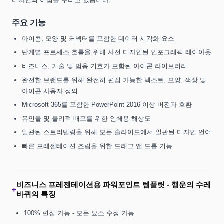
디자인의 이점을 누리고 있습니다.
주요 기능
아이콘, 모양 및 커넥터를 포함한 데이터 시각화 요소
단계별 프로세스 흐름을 위해 사전 디자인된 인포그래픽 레이아웃
비즈니스, 기술 및 범용 기호가 포함된 아이콘 라이브러리
완전한 브랜드를 위해 완전히 편집 가능한 텍스트, 모양, 색상 및
아이콘 사용자 정의
Microsoft 365를 포함한 PowerPoint 2016 이상 버전과 호환
유인물 및 물리적 배포를 위한 인쇄용 해상도
일관된 스토리텔링을 위해 모든 슬라이드에서 일관된 디자인 언어
빠른 프레젠테이션 조립을 위한 드래그 앤 드롭 기능
비즈니스 프레젠테이션용 파워포인트 템플릿 - 행운의 수레
+
바퀴의 특징
100% 편집 가능 - 모든 요소 수정 가능