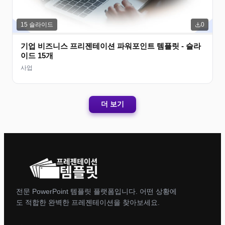
15
슬라이드
0
기업 비즈니스 프리젠테이션 파워포인트 템플릿 - 슬라
이드 15개
사업
더 보기
전문 PowerPoint 템플릿 플랫폼입니다. 어떤 상황에
도 적합한 완벽한 프레젠테이션을 찾아보세요.