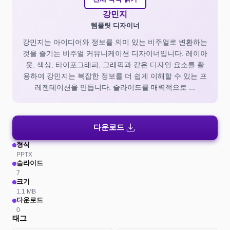
강민지
템플릿 디자이너
강민지는 아이디어와 정보를 의미 있는 비주얼로 변환하는
것을 즐기는 비주얼 커뮤니케이션 디자이너입니다. 레이아
웃, 색상, 타이포그래피, 그래픽과 같은 디자인 요소를 활
용하여 강민지는 복잡한 정보를 더 쉽게 이해할 수 있는 프
레젠테이션을 만듭니다. 슬라이드를 매력적으로 ...
download
다운로드
형식
PPTX
슬라이드
7
크기
1.1 MB
다운로드
0
태그