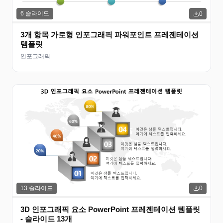
6
슬라이드
0
3개 항목 가로형 인포그래픽 파워포인트 프레젠테이션
템플릿
인포그래픽
13
슬라이드
0
3D 인포그래픽 요소 PowerPoint 프레젠테이션 템플릿
- 슬라이드 13개