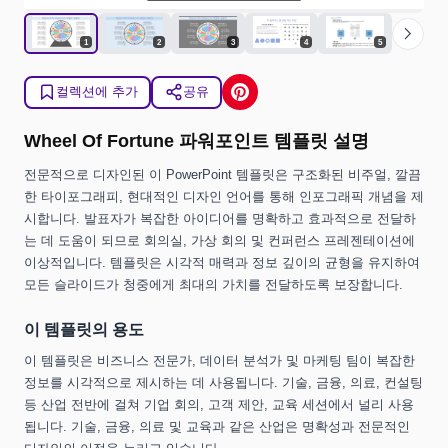
chevron_right
1
2
3
4
5
컬렉션에 추가
공유
Wheel Of Fortune 파워포인트 템플릿 설명
전문적으로 디자인된 이 PowerPoint 템플릿은 구조화된 비주얼, 깔끔
한 타이포그래피, 현대적인 디자인 언어를 통해 인포그래픽 개념을 제
시합니다. 발표자가 복잡한 아이디어를 명확하고 효과적으로 전달하
는 데 도움이 되므로 회의실, 가상 회의 및 컨퍼런스 프레젠테이션에
이상적입니다. 템플릿은 시각적 매력과 정보 깊이의 균형을 유지하여
모든 슬라이드가 청중에게 최대의 가치를 전달하도록 보장합니다.
이 템플릿의 용도
이 템플릿은 비즈니스 전문가, 데이터 분석가 및 마케팅 팀이 복잡한
정보를 시각적으로 제시하는 데 사용됩니다. 기술, 금융, 의료, 컨설팅
등 산업 전반에 걸쳐 기업 회의, 고객 제안, 교육 세션에서 널리 사용
됩니다. 기술, 금융, 의료 및 교육과 같은 산업은 명확성과 전문적인