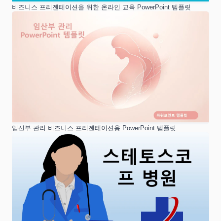
비즈니스 프리젠테이션을 위한 온라인 교육 PowerPoint 템플릿
임신부 관리 비즈니스 프리젠테이션용 PowerPoint 템플릿