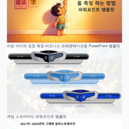
어린 아이의 성장 측정 비즈니스 프레젠테이션용 PowerPoint 템플릿
게임 스코어카드 파워포인트 템플릿