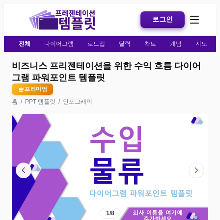
로그인
전체
다이어그램
로드맵
달력
차트
개념
지도
비즈니스 프리젠테이션을 위한 수익 흐름 다이어
그램 파워포인트 템플릿
프리미엄
홈
/
PPT 템플릿
/
인포그래픽
chevron_left
chevron_right
1
/
8