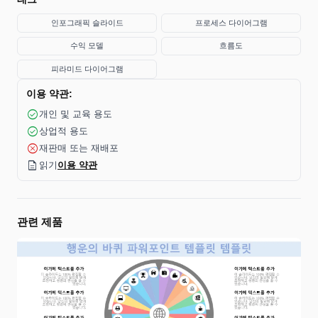
인포그래픽 슬라이드
프로세스 다이어그램
수익 모델
흐름도
피라미드 다이어그램
이용 약관:
check_circle
개인 및 교육 용도
check_circle
상업적 용도
cancel
재판매 또는 재배포
description
읽기
이용 약관
관련 제품