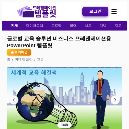
로그인
전체
다이어그램
로드맵
달력
차트
개념
지도
글로벌 교육 솔루션 비즈니스 프레젠테이션용
PowerPoint 템플릿
프리미엄
홈
/
PPT 템플릿
/
교육
chevron_left
chevron_right
1
/
48