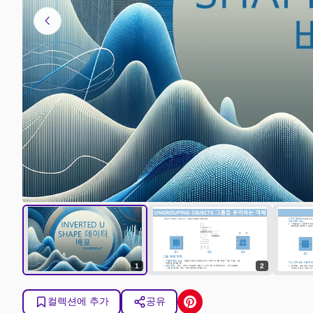
chevron_left
1
2
컬렉션에 추가
공유