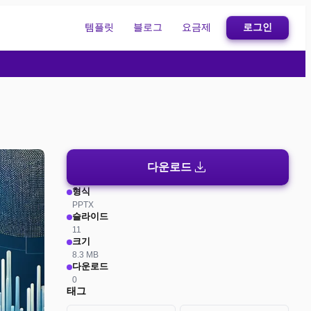
템플릿
블로그
요금제
로그인
download
다운로드
형식
PPTX
슬라이드
11
크기
8.3 MB
다운로드
0
태그