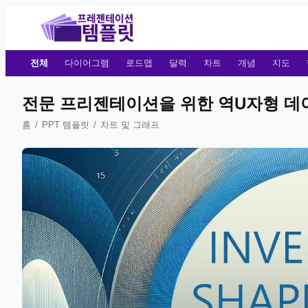
전체
다이어그램
로드맵
달력
차트
개념
지도
전문 프리젠테이션을 위한 역U자형 데
홈
/
PPT 템플릿
/
차트 및 그래프