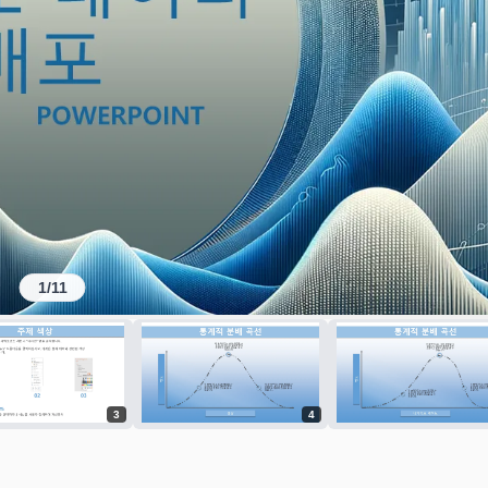
1
/
11
3
4