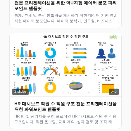
전문 프리젠테이션을 위한 역U자형 데이터 분포 파워
포인트 템플릿
통계, 추세 및 분석 통찰력을 제시하기 위한 데이터 기반 역U
자형 데이터 분포입니다. 데이터 분석가, 연구원, 비즈니스
전략가에게 적합합니다. 편집 가능한 차트 구성요소.
2
slides
0
HR 대시보드 직원 수 직원 구조 전문 프리젠테이션을
위한 파워포인트 템플릿
HR 팀 및 관리자를 위한 포괄적인 HR 대시보드 직원 수 직원
구조입니다. 직원 온보딩, 교육 계획, 성과 검토 및 조직 개발
에 이상적입니다. 완전히 사용자 정의 가능한 슬라이드.