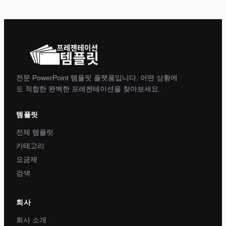
전문 PowerPoint 템플릿 플랫폼입니다. 어떤 상황에
도 적합한 완벽한 프레젠테이션을 찾아보세요.
템플릿
전체 템플릿
카테고리
요금제
검색
회사
회사 소개