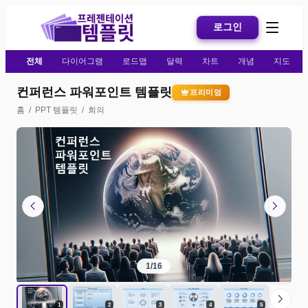
로그인
전체
다이어그램
로드맵
달력
차트
개념
지도
컨퍼런스 파워포인트 템플릿
프리미엄
홈
/
PPT 템플릿
/
회의
chevron_left
chevron_right
1
/
16
chevron_right
1
2
3
4
5