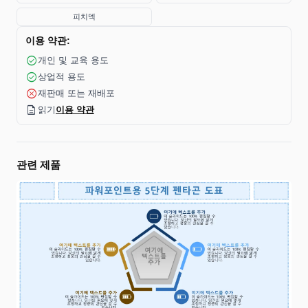
피치덱
이용 약관:
check_circle
개인 및 교육 용도
check_circle
상업적 용도
cancel
재판매 또는 재배포
description
읽기
이용 약관
관련 제품