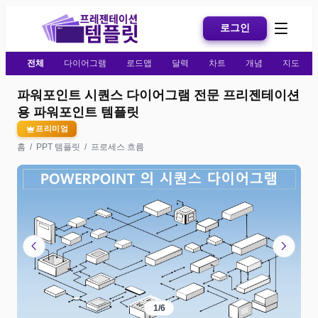
로그인
전체
다이어그램
로드맵
달력
차트
개념
지도
파워포인트 시퀀스 다이어그램 전문 프리젠테이션
용 파워포인트 템플릿
프리미엄
홈
/
PPT 템플릿
/
프로세스 흐름
chevron_left
chevron_right
1
/
6