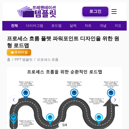
로그인
전체
다이어그램
로드맵
달력
차트
개념
지도
프로세스 흐름 플랫 파워포인트 디자인을 위한 원
형 로드맵
프리미엄
홈
/
PPT 템플릿
/
프로세스 흐름
chevron_left
chevron_right
1
/
4