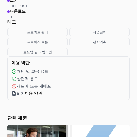
크기
1011.7 KB
다운로드
0
태그
프로젝트 관리
사업전략
프로세스 흐름
전략기획
로드맵 및 타임라인
이용 약관:
check_circle
개인 및 교육 용도
check_circle
상업적 용도
cancel
재판매 또는 재배포
description
읽기
이용 약관
관련 제품