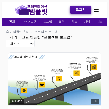
로그인
전체
다이어그램
로드맵
달력
차트
개념
지도
홈
/
템플릿
/
태그: 프로젝트 로드맵
11개의 태그된 템플릿
“
프로젝트 로드맵
”
4
slides
0