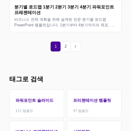
분기별 로드맵 1분기 2분기 3분기 4분기 파워포인트
프레젠테이션
비즈니스 전략 계획을 위해 설계된 전문 분기별 로드맵
PowerPoint 템플릿입니다. 1분기부터 4분기까지의 목표, 타
임라인, 마일스톤을 시각화합니다. 경영진, 관리자, 프로젝트
팀에게 적합합니다.
chevron_right
1
2
태그로 검색
파워포인트 슬라이드
프리젠테이션 템플릿
121
템플릿
97
템플릿