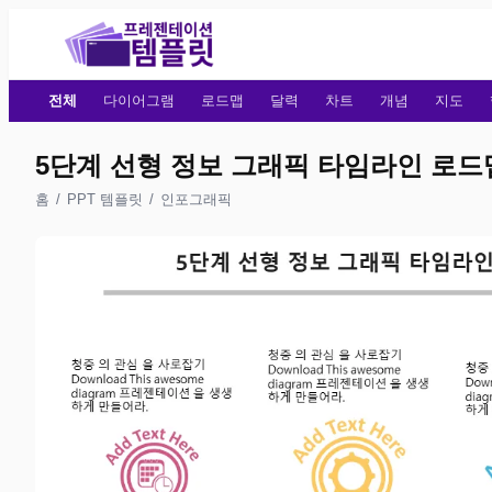
전체
다이어그램
로드맵
달력
차트
개념
지도
5단계 선형 정보 그래픽 타임라인 로
홈
/
PPT 템플릿
/
인포그래픽