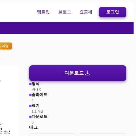
템플릿
블로그
요금제
로그인
리미엄
download
다운로드
형식
PPTX
슬라이드
4
크기
1.1 MB
다운로드
0
태그