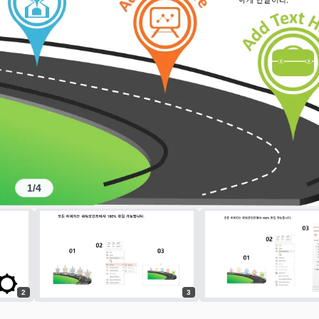
1
/
4
2
3