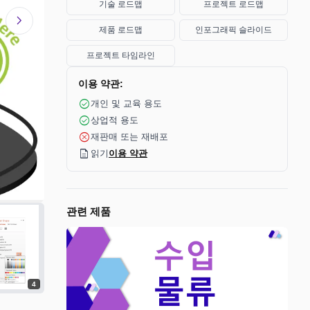
기술 로드맵
프로젝트 로드맵
chevron_right
제품 로드맵
인포그래픽 슬라이드
프로젝트 타임라인
이용 약관:
check_circle
개인 및 교육 용도
check_circle
상업적 용도
cancel
재판매 또는 재배포
description
읽기
이용 약관
관련 제품
4