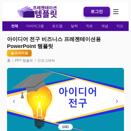
로그인
전체
다이어그램
로드맵
달력
차트
개념
지도
아이디어 전구 비즈니스 프레젠테이션용
PowerPoint 템플릿
프리미엄
홈
/
PPT 템플릿
/
인포그래픽
chevron_left
chevron_right
1
/
41