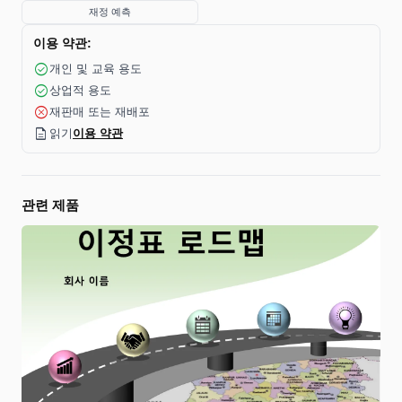
재정 예측
이용 약관:
check_circle
개인 및 교육 용도
check_circle
상업적 용도
cancel
재판매 또는 재배포
description
읽기
이용 약관
관련 제품