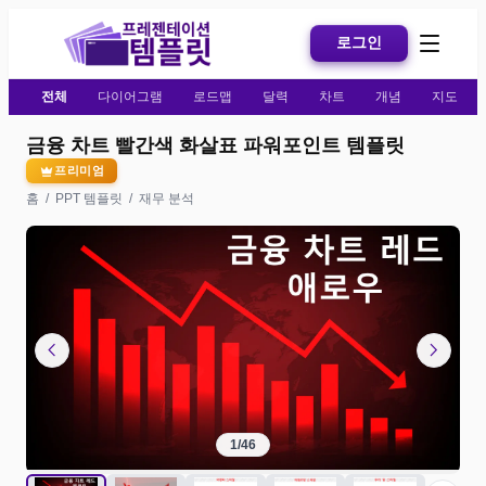
로그인
전체
다이어그램
로드맵
달력
차트
개념
지도
금융 차트 빨간색 화살표 파워포인트 템플릿
프리미엄
홈
/
PPT 템플릿
/
재무 분석
chevron_left
chevron_right
1
/
46