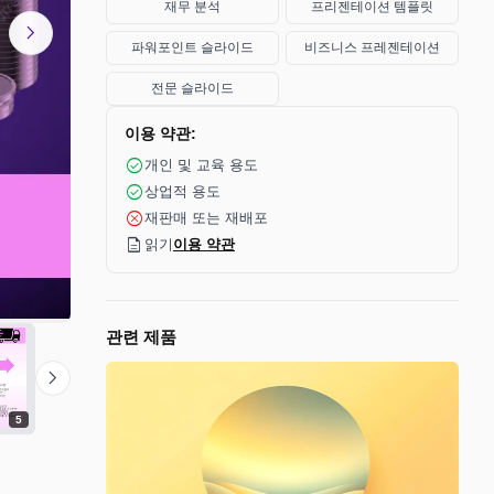
재무 분석
프리젠테이션 템플릿
chevron_right
파워포인트 슬라이드
비즈니스 프레젠테이션
전문 슬라이드
이용 약관:
check_circle
개인 및 교육 용도
check_circle
상업적 용도
cancel
재판매 또는 재배포
description
읽기
이용 약관
관련 제품
chevron_right
5