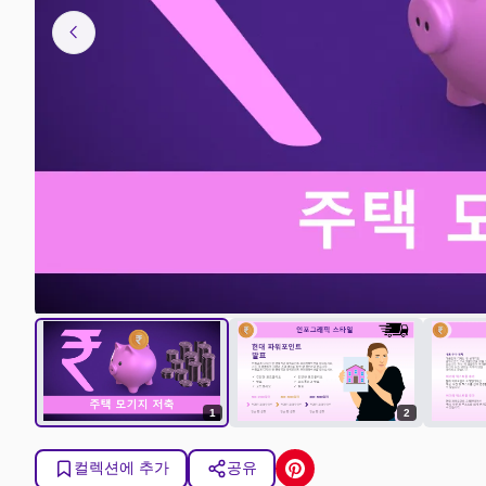
chevron_left
1
2
컬렉션에 추가
공유