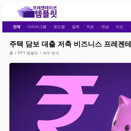
전체
다이어그램
로드맵
달력
차트
개념
지도
주택 담보 대출 저축 비즈니스 프레젠테이
홈
/
PPT 템플릿
/
재무 분석