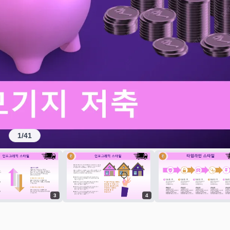
1
/
41
3
4