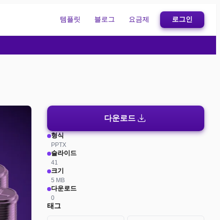
템플릿
블로그
요금제
로그인
download
다운로드
형식
PPTX
슬라이드
41
크기
5 MB
다운로드
0
태그