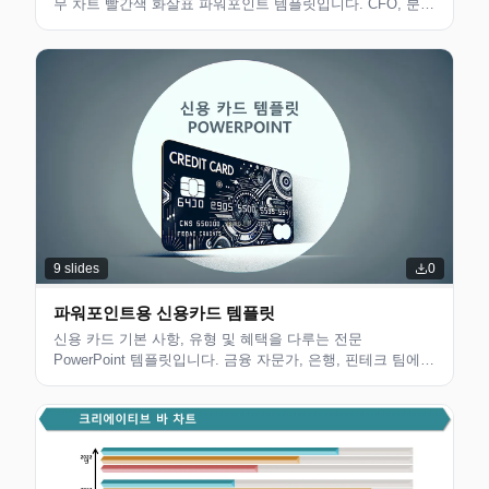
무 차트 빨간색 화살표 파워포인트 템플릿입니다. CFO, 분석
가, 재무팀을 위해 설계되었습니다. 편집 가능한 차트와 데이
터 지원 레이아웃이 포함되어 있습니다.
9
slides
0
파워포인트용 신용카드 템플릿
신용 카드 기본 사항, 유형 및 혜택을 다루는 전문
PowerPoint 템플릿입니다. 금융 자문가, 은행, 핀테크 팀에
적합합니다. 명확한 시각적 스토리텔링을 위해 지금 다운로
드하세요.