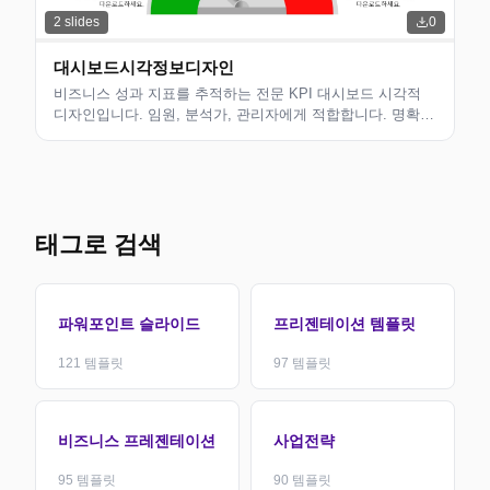
2
slides
0
대시보드시각정보디자인
비즈니스 성과 지표를 추적하는 전문 KPI 대시보드 시각적
디자인입니다. 임원, 분석가, 관리자에게 적합합니다. 명확하
고 영향력 있는 데이터 시각화를 위해 지금 다운로드하세요.
태그로 검색
파워포인트 슬라이드
프리젠테이션 템플릿
121
템플릿
97
템플릿
비즈니스 프레젠테이션
사업전략
95
템플릿
90
템플릿