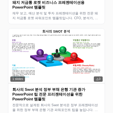
돼지 저금통 로켓 비즈니스 프레젠테이션용
PowerPoint 템플릿
재무 보고, 예산 분석 및 투자 프레젠테이션을 위한 전문 돼
지 저금통 로켓 파워포인트 템플릿입니다. CFO, 분석가, 재
무팀을 위해 설계되었습니다. 편집 가능한 차트와 데이터 지
원 레이아웃이 포함되어 있습니다.
1
slides
0
회사의 Swot 분석 정부 부채 은행 기관 증가
PowerPoint 팁 전문 프리젠테이션을 위한
PowerPoint 템플릿
전문적으로 설계된 회사의 Swot 분석은 정부 프레젠테이션
을 위한 정부 부채 은행 기관 파워포인트 팁을 높입니다. 현